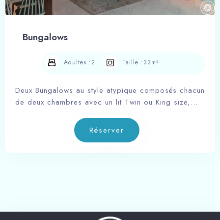
100
Adultes
Enfants
Bungalows
1
0
Adultes :
2
Taille :
33m²
Chercher
Deux Bungalows au style atypique composés chacun
de deux chambres avec un lit Twin ou King size,
d’un salon, d’une kitchinette bien équipée style
Américain et d’une terrasse extérieure gazonnée
Réserver
avec une vue sur mer et montagne.