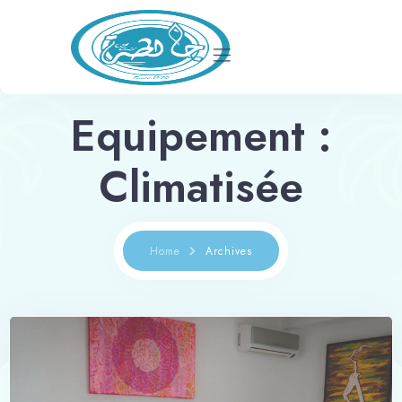
Equipement :
L’hôtel
Hébergement
Climatisée
Evénements
Restaurant et Lounge
Home
Archives
Loisirs
Actualités
Réserver