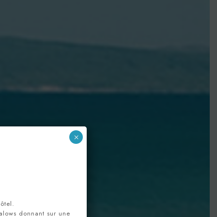
×
à vivre
ôtel.
alows donnant sur une