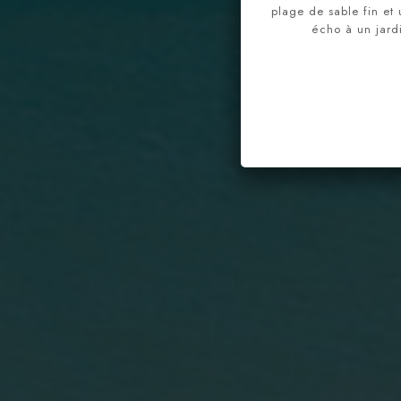
plage de sable fin et
écho à un jard