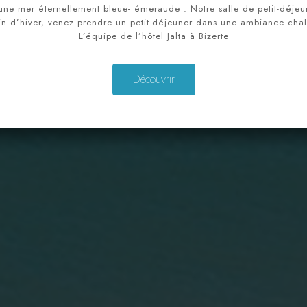
 une mer éternellement bleue- émeraude . Notre salle de petit-déjeun
Départ
in d’hiver, venez prendre un petit-déjeuner dans une ambiance chal
100
L’équipe de l’hôtel Jalta à Bizerte
Adultes
Enfants
Découvrir
1
0
Chercher